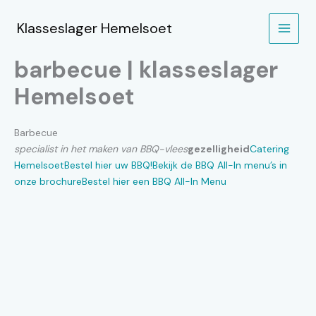
Spring
naar
Klasseslager Hemelsoet
de
inhoud
barbecue | klasseslager
Hemelsoet
Barbecue
specialist in het maken van BBQ-vlees
gezelligheid
Catering
Hemelsoet
Bestel hier uw BBQ!
Bekijk de BBQ All-In menu’s in
onze brochure
Bestel hier een BBQ All-In Menu